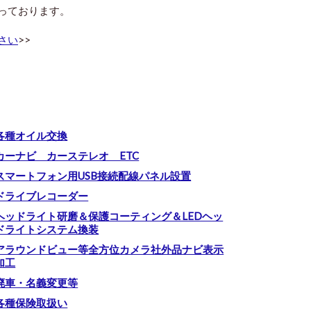
っております。
さい
>>
各種オイル交換
カーナビ カーステレオ ETC
スマートフォン用USB接続配線パネル設置
ドライブレコーダー
ヘッドライト研磨＆保護コーティング＆LEDヘッ
ドライトシステム換装
アラウンドビュー等全方位カメラ社外品ナビ表示
加工
廃車・名義変更等
各種保険取扱い