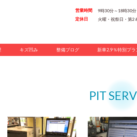
営業時間
9時30分～18時30分
定休日
火曜・祝祭日・第2
理
キズ凹み
整備ブログ
新車2.9％特別プラ
PIT SER